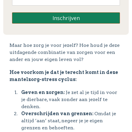
programma: Zelfzorg!
Inschrijven
Ben je mantelzorger? Dan weet je als geen
ander hoe belangrijk het is om voor een ander
te zorgen.
Maar hoe zorg je voor jezelf? Hoe houd je deze
uitdagende combinatie van zorgen voor een
ander en jouw eigen leven vol?
Hoe voorkom je dat je terecht komt in deze
mantelzorg-stress cyclus:
Geven en zorgen:
Je zet al je tijd in voor
je dierbare, vaak zonder aan jezelf te
denken.
Overschrijden van grenzen:
Omdat je
altijd ‘aan’ staat, negeer je je eigen
grenzen en behoeften.