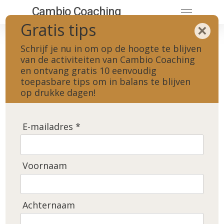
Cambio Coaching
Gratis tips
×
All Posts By
Schrijf je nu in om op de hoogte te blijven
cambioco
van de activiteiten van Cambio Coaching
en ontvang gratis 10 eenvoudig
toepasbare tips om in balans te blijven
op drukke dagen!
E-mailadres *
Voornaam
Achternaam