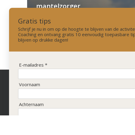
mantelzorger
Gratis tips
Schrijf je nu in om op de hoogte te blijven van de activi
Coaching en ontvang gratis 10 eenvoudig toepasbare tip
blijven op drukke dagen!
1
2
Next
E-mailadres *
Voornaam
Algemene voorwaarden
Disclaimer
Achternaam
Vergoedingen Wandelcoaching
KVK nr: 89682947
Inschrijven