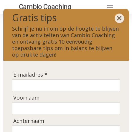
Cambio Coaching
Gratis tips
×
Ghandi
Schrijf je nu in om op de hoogte te blijven
van de activiteiten van Cambio Coaching
en ontvang gratis 10 eenvoudig
toepasbare tips om in balans te blijven
op drukke dagen!
Home
»
Ghandi
E-mailadres *
Voornaam
Achternaam